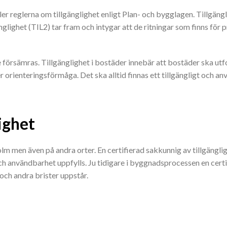
er reglerna om tillgänglighet enligt Plan- och bygglagen. Tillgäng
lighet (TIL2) tar fram och intygar att de ritningar som finns för p
te försämras. Tillgänglighet i bostäder innebär att bostäder ska utf
r orienteringsförmåga. Det ska alltid finnas ett tillgängligt och a
lighet
lm men även på andra orter. En certifierad sakkunnig av tillgängli
 och användbarhet uppfylls. Ju tidigare i byggnadsprocessen en cert
 och andra brister uppstår.