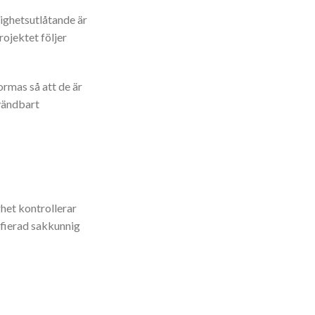
lighetsutlåtande är
rojektet följer
ormas så att de är
nvändbart
ghet kontrollerar
ifierad sakkunnig