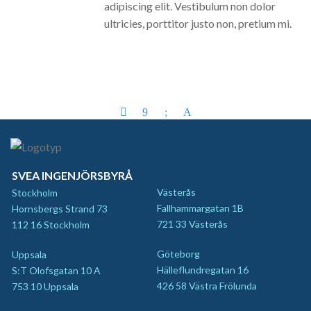
adipiscing elit. Vestibulum non dolor
ultricies, porttitor justo non, pretium mi.
SVEA INGENJÖRSBYRÅ
Västerås
Stockholm
Fallhammargatan 1B
Hornsbergs Strand 73
721 33 Västerås
112 16 Stockholm
Göteborg
Uppsala
Hälleflundregatan 16
S:T Olofsgatan 10 A
426 58 Västra Frölunda
753 10 Uppsala