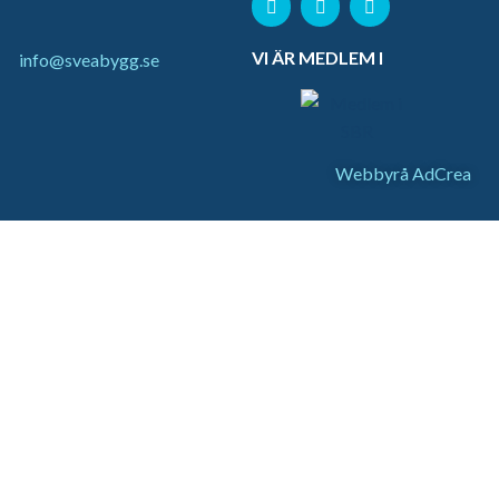
VI ÄR MEDLEM I
info@sveabygg.se
Webbyrå AdCrea