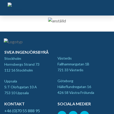
SVEA INGENJÖRSBYRÅ
Västerås
Stockholm
Fallhammargatan 1B
Hornsbergs Strand 73
721 33 Västerås
112 16 Stockholm
Göteborg
Uppsala
Hälleflundregatan 16
S:T Olofsgatan 10 A
426 58 Västra Frölunda
753 10 Uppsala
KONTAKT
SOCIALA MEDIER
+46 (0)70 55 888 95