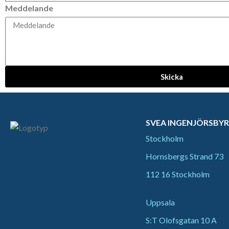
Meddelande
Skicka
SVEA INGENJÖRSBY
Stockholm
Hornsbergs Strand 73
112 16 Stockholm
Uppsala
S:T Olofsgatan 10 A