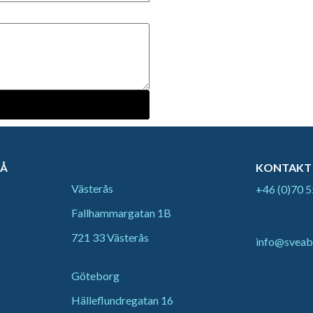
RÅ
KONTAKT
Västerås
+46 (0)70 5
Fallhammargatan 1B
721 33 Västerås
info@sveab
Göteborg
Hälleflundregatan 16