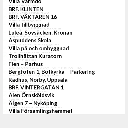
Villa Värmdö
BRF. KLINTEN
Villor
BRF. KLINTEN
BRF. VÄKTAREN 16
Flerbostadshus
BRF. VÄKTAREN 16
Villa tillbyggnad
Flerbostadshus
Villa tillbyggnad
Luleå, Sovsäcken, Kronan
Villor
Luleå, Sovsäcken, Kronan
Aspuddens Skola
Flerbostadshus
,
Nybyggnation
Aspuddens Skola
Villa på och ombyggnad
Skolor
Villa på och ombyggnad
Trollhättan Kuratorn
Villor
Trollhättan Kuratorn
Flen – Parhus
Flerbostadshus
,
Nybyggnation
Flen – Parhus
Bergfoten 1, Botkyrka – Parkering
Nybyggnation
,
Villor
Bergfoten 1, Botkyrka – Parkering
Radhus, Norby, Uppsala
Anläggningar
,
Nybyggnation
Radhus, Norby, Uppsala
BRF. VINTERGATAN 1
Nybyggnation
,
Villor
BRF. VINTERGATAN 1
Ålen Örnsköldsvik
Flerbostadshus
Ålen Örnsköldsvik
Älgen 7 – Nyköping
Flerbostadshus
,
Nybyggnation
Älgen 7 – Nyköping
Villa Församlingshemmet
Nybyggnation
,
Villor
Villa Församlingshemmet
Villor