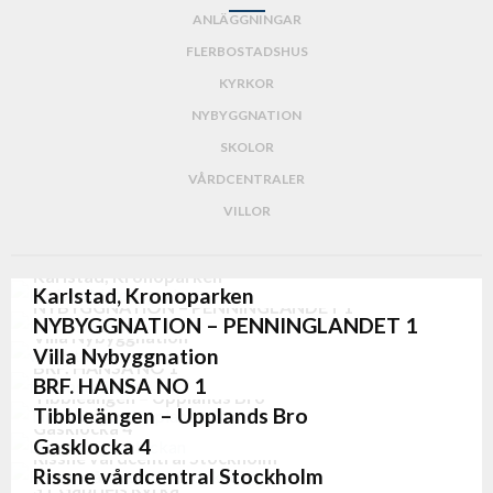
ANLÄGGNINGAR
FLERBOSTADSHUS
KYRKOR
NYBYGGNATION
SKOLOR
VÅRDCENTRALER
VILLOR
Karlstad, Kronoparken
Karlstad, Kronoparken
NYBYGGNATION – PENNINGLANDET 1
Flerbostadshus
,
Nybyggnation
NYBYGGNATION – PENNINGLANDET 1
Villa Nybyggnation
Flerbostadshus
,
Nybyggnation
Villa Nybyggnation
BRF. HANSA NO 1
Nybyggnation
,
Villor
BRF. HANSA NO 1
Tibbleängen – Upplands Bro
Flerbostadshus
Tibbleängen – Upplands Bro
Gasklocka 4
Flerbostadshus
,
Nybyggnation
Gasklocka 4
Rissne vårdcentral Stockholm
Anläggningar
Rissne vårdcentral Stockholm
ST Gabriels Kyrka