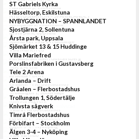
Anläggningar
,
Nybyggnation
,
Vårdcentraler
ST Gabriels Kyrka
Hässeltorp, Eskilstuna
Kyrkor
Hässeltorp, Eskilstuna
NYBYGGNATION – SPANNLANDET
Nybyggnation
,
Villor
NYBYGGNATION – SPANNLANDET
Sjostjärna 2, Sollentuna
Flerbostadshus
,
Nybyggnation
Sjostjärna 2, Sollentuna
Årsta park, Uppsala
Flerbostadshus
,
Nybyggnation
Årsta park, Uppsala
Sjömärket 13 & 15 Huddinge
Flerbostadshus
,
Nybyggnation
Sjömärket 13 & 15 Huddinge
Villa Mariefred
Flerbostadshus
,
Nybyggnation
Villa Mariefred
Porslinsfabriken i Gustavsberg​
Villor
Porslinsfabriken i Gustavsberg​
Tele 2 Arena
Anläggningar
Tele 2 Arena
Arlanda – Drift
Anläggningar
Arlanda – Drift
Gråalen – Flerbostadshus
Anläggningar
Gråalen – Flerbostadshus
Trollungen 1, Södertälje
Flerbostadshus
,
Nybyggnation
Trollungen 1, Södertälje
Knivsta sågverk
Flerbostadshus
,
Nybyggnation
Knivsta sågverk
Timrå Flerbostadshus
Anläggningar
Timrå Flerbostadshus
Förbifart – Stockholm
Flerbostadshus
,
Nybyggnation
Förbifart – Stockholm
Älgen 3-4 – Nyköping
Anläggningar
Älgen 3-4 – Nyköping
Villa Värmdö
Nybyggnation
,
Villor