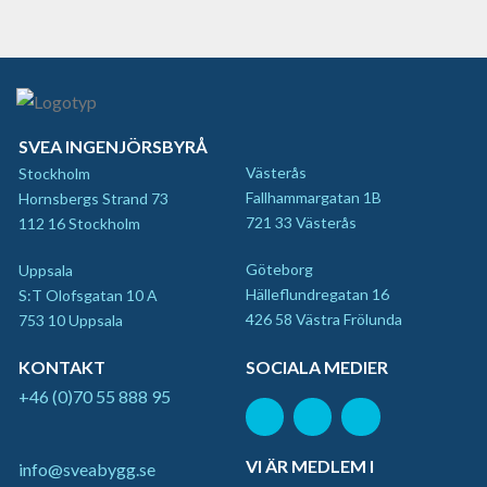
SVEA INGENJÖRSBYRÅ
Västerås
Stockholm
Fallhammargatan 1B
Hornsbergs Strand 73
721 33 Västerås
112 16 Stockholm
Göteborg
Uppsala
Hälleflundregatan 16
S:T Olofsgatan 10 A
426 58 Västra Frölunda
753 10 Uppsala
KONTAKT
SOCIALA MEDIER
+46 (0)70 55 888 95
VI ÄR MEDLEM I
info@sveabygg.se